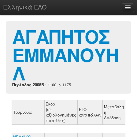
Ελληνικά ΕΛΟ
Περί
ΑΓΑΠΗΤΟΣ
ΕΜΜΑΝΟΥΗ
chesstu.be @ discord
Login
Λ
Περίοδος 2005B
: 1100 -> 1175
Σκορ
Μεταβολή
(σε
ELO
Τουρνουά
ή
αξιολογημένες
αντιπάλων
Απόδοση
παρτίδες)
ΝΕΑΝΙΚΟ