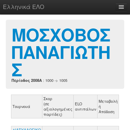
Ελληνικά ΕΛΟ
Περί
ΜΟΣΧΟΒΟΣ
ΠΑΝΑΓΙΩΤΗ
chesstu.be @ discord
Login
Σ
Περίοδος 2008A
: 1000 -> 1005
Σκορ
Μεταβολή
(σε
ELO
Τουρνουά
ή
αξιολογημένες
αντιπάλων
Απόδοση
παρτίδες)
ΔΙΑΣΥΛΛΟΓΙΚΟ