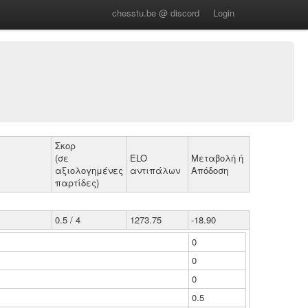
chesstu.be @ discord
Login
Σκορ
(σε
ELO
Μεταβολή ή
αξιολογημένες
αντιπάλων
Απόδοση
παρτίδες)
0.5 / 4
1273.75
-18.90
0
0
0
0.5