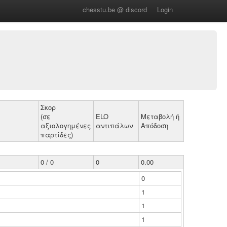
chesstu.be @ discord
Login
Σκορ
(σε
ELO
Μεταβολή ή
αξιολογημένες
αντιπάλων
Απόδοση
παρτίδες)
0 / 0
0
0.00
0
1
1
1