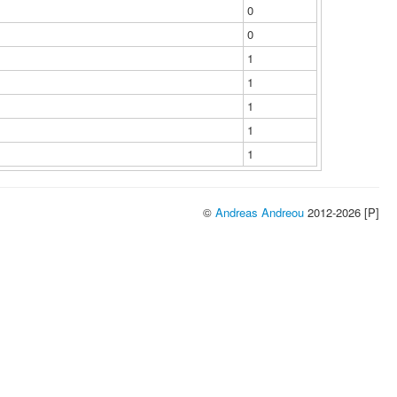
0
0
1
1
1
1
1
©
Andreas Andreou
2012-2026 [P]