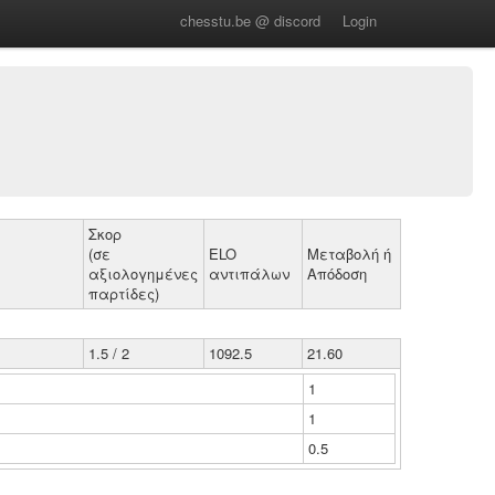
chesstu.be @ discord
Login
Σκορ
(σε
ELO
Μεταβολή ή
αξιολογημένες
αντιπάλων
Απόδοση
παρτίδες)
1.5 / 2
1092.5
21.60
1
1
0.5