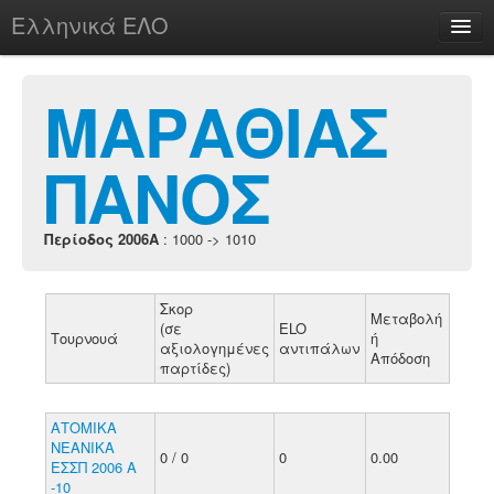
Ελληνικά ΕΛΟ
Περί
ΜΑΡΑΘΙΑΣ
ΠΑΝΟΣ
chesstu.be @ discord
Login
Περίοδος 2006A
: 1000 -> 1010
Σκορ
Μεταβολή
(σε
ELO
Τουρνουά
ή
αξιολογημένες
αντιπάλων
Απόδοση
παρτίδες)
ΑΤΟΜΙΚΑ
ΝΕΑΝΙΚΑ
0 / 0
0
0.00
ΕΣΣΠ 2006 Α
-10