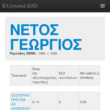
Ελληνικά ΕΛΟ
Περί
ΝΕΤΟΣ
ΓΕΩΡΓΙΟΣ
chesstu.be @ discord
Login
Περίοδος 2009A
: 1000 -> 1005
Σκορ
(σε
ELO
Μεταβολή ή
Τουρνουά
αξιολογημένες
αντιπάλων
Απόδοση
παρτίδες)
ΕΣΩΤΕΡΙΚΟ
ΠΡΩΤ/ΜΑ
0 / 0
0
0.00
ΑΟ
ΛΕΟΝΤΕΙΟΥ