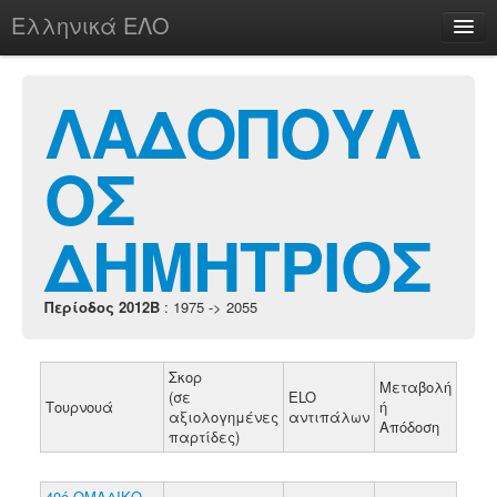
Ελληνικά ΕΛΟ
Περί
ΛΑΔΟΠΟΥΛ
ΟΣ
chesstu.be @ discord
Login
ΔΗΜΗΤΡΙΟΣ
Περίοδος 2012B
: 1975 -> 2055
Σκορ
Μεταβολή
(σε
ELO
Τουρνουά
ή
αξιολογημένες
αντιπάλων
Απόδοση
παρτίδες)
40ό ΟΜΑΔΙΚΟ