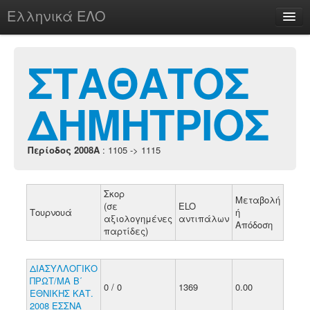
Ελληνικά ΕΛΟ
Περί
ΣΤΑΘΑΤΟΣ
ΔΗΜΗΤΡΙΟΣ
chesstu.be @ discord
Login
Περίοδος 2008A
: 1105 -> 1115
Σκορ
Μεταβολή
(σε
ELO
Τουρνουά
ή
αξιολογημένες
αντιπάλων
Απόδοση
παρτίδες)
ΔΙΑΣΥΛΛΟΓΙΚΟ
ΠΡΩΤ/ΜΑ Β΄
0 / 0
1369
0.00
ΕΘΝΙΚΗΣ ΚΑΤ.
2008 ΕΣΣΝΑ