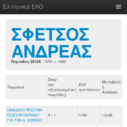
Ελληνικά ΕΛΟ
Περί
ΣΦΕΤΣΟΣ
ΑΝΔΡΕΑΣ
chesstu.be @ discord
Login
Περίοδος 2012A
: 1070 -> 1000
Σκορ
Μεταβολή
(σε
ELO
Τουρνουά
ή
αξιολογημένες
αντιπάλων
Απόδοση
παρτίδες)
ΟΜΑΔΙΚΟ ΠΡΩΤ/ΜΑ
ΕΣΣΠ-ΠΡΟΚΡΙΜΑΤ.
0 / 1
1150
-13.65
ΓΙΑ ΤΗΝ Α΄ ΕΘΝΙΚΗ