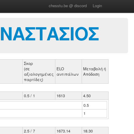
chesstu.be @ discord
Login
ΝΑΣΤΑΣΙΟΣ
Σκορ
(σε
ELO
Μεταβολή ή
αξιολογημένες
αντιπάλων
Απόδοση
παρτίδες)
0.5 / 1
1613
4.50
0.5
1
2.5 / 7
1673.14
18.30