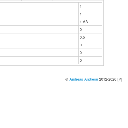
1
1
1 ΑΑ
0
0.5
0
0
0
©
Andreas Andreou
2012-2026 [P]