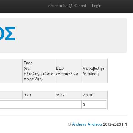
chesstu.be @ discord
Login
ΟΣ
Σκορ
(σε
ELO
Μεταβολή ή
αξιολογημένες
αντιπάλων
Απόδοση
παρτίδες)
0 / 1
1577
-14.10
0
©
Andreas Andreou
2012-2026 [P]