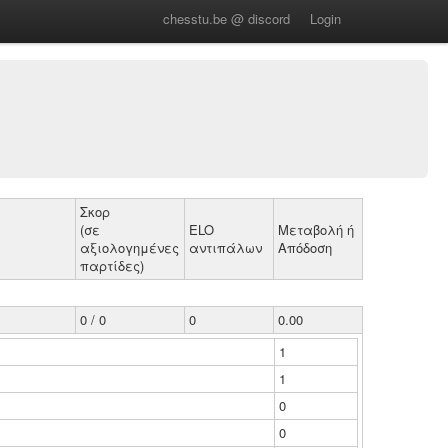
chesstu.be @ discord
Login
Σκορ
(σε
ELO
Μεταβολή ή
αξιολογημένες
αντιπάλων
Απόδοση
παρτίδες)
0 / 0
0
0.00
1
1
0
0