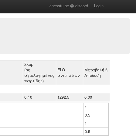
chesstu.be @ discord
Login
Σκορ
(σε
ELO
Μεταβολή ή
αξιολογημένες
αντιπάλων
Απόδοση
παρτίδες)
0 / 0
1292.5
0.00
1
0.5
1
0.5