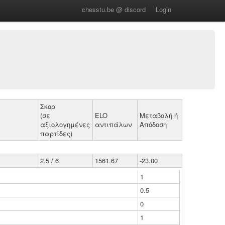
chesstu.be @ discord
Login
Σκορ
(σε
ELO
Μεταβολή ή
αξιολογημένες
αντιπάλων
Απόδοση
παρτίδες)
2.5 / 6
1561.67
-23.00
1
0.5
0
1