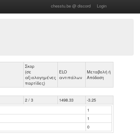
chesstu.be @ discord
Login
Σκορ
(σε
ELO
Μεταβολή ή
αξιολογημένες
αντιπάλων
Απόδοση
παρτίδες)
2 / 3
1498.33
-3.25
1
1
0