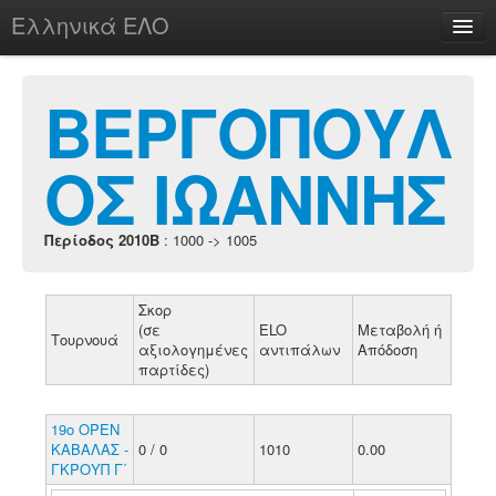
Ελληνικά ΕΛΟ
Περί
ΒΕΡΓΟΠΟΥΛ
ΟΣ ΙΩΑΝΝΗΣ
chesstu.be @ discord
Login
Περίοδος 2010B
: 1000 -> 1005
Σκορ
(σε
ELO
Μεταβολή ή
Τουρνουά
αξιολογημένες
αντιπάλων
Απόδοση
παρτίδες)
19ο ΟΡΕΝ
ΚΑΒΑΛΑΣ -
0 / 0
1010
0.00
ΓΚΡΟΥΠ Γ΄