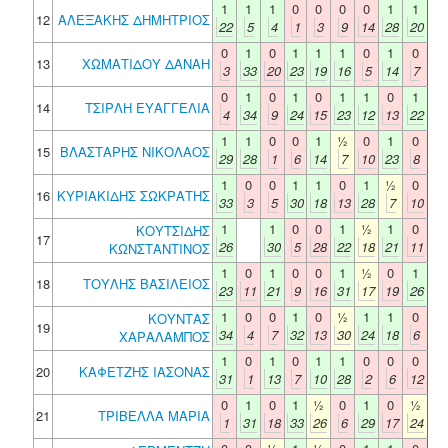
1
1
1
0
0
0
0
1
1
12
ΑΛΕΞΑΚΗΣ ΔΗΜΗΤΡΙΟΣ
22
5
4
1
3
9
14
28
20
0
1
0
1
1
1
0
1
0
13
ΧΩΜΑΤΙΔΟΥ ΔΑΝΑΗ
3
33
20
23
19
16
5
14
7
0
1
0
1
0
1
1
0
1
14
ΤΣΙΡΛΗ ΕΥΑΓΓΕΛΙΑ
4
34
9
24
15
23
12
13
22
1
1
0
0
1
½
0
1
0
15
ΒΛΑΣΤΑΡΗΣ ΝΙΚΟΛΑΟΣ
29
28
1
6
14
7
10
23
8
1
0
0
1
1
0
1
½
0
16
ΚΥΡΙΑΚΙΔΗΣ ΣΩΚΡΑΤΗΣ
33
3
5
30
18
13
28
7
10
1
1
0
0
1
½
1
0
ΚΟΥΤΣΙΔΗΣ
17
26
30
5
28
22
18
21
11
ΚΩΝΣΤΑΝΤΙΝΟΣ
1
0
1
0
0
1
½
0
1
18
ΤΟΥΛΗΣ ΒΑΣΙΛΕΙΟΣ
23
11
21
9
16
31
17
19
26
1
0
0
1
0
½
1
1
0
ΚΟΥΝΤΑΣ
19
34
4
7
32
13
30
24
18
6
ΧΑΡΑΛΑΜΠΟΣ
1
0
1
0
1
1
0
0
0
20
ΚΑΦΕΤΖΗΣ ΙΑΣΟΝΑΣ
31
1
13
7
10
28
2
6
12
0
1
0
1
½
0
1
0
½
21
ΤΡΙΒΕΛΛΑ ΜΑΡΙΑ
1
31
18
33
26
6
29
17
24