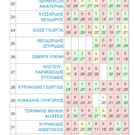
0
0
½
1
½
0
1
1
0
ΔΕΡΜΕΝΤΖΗ
22
12
26
31
27
24
17
25
30
14
ΑΙΚΑΤΕΡΙΝΗ
0
1
0
0
1
0
1
0
1
ΛΥΣΣΑΡΙΔΗΣ
23
18
29
28
13
33
14
31
15
30
ΘΕΟΔΩΡΟΣ
0
0
1
0
½
1
0
1
½
24
ΚΙΟΣΕ ΓΕΩΡΓΙΑ
28
6
29
14
22
32
19
27
21
1
0
0
1
1
ΘΕΟΔΩΡΙΔΗΣ
25
32
11
22
29
28
ΣΠΥΡΙΔΩΝ
0
1
1
0
½
0
1
0
0
26
ΣΑΜΑΡΑ ΕΛΕΝΗ
17
22
27
3
21
10
30
11
18
ΑΛΕΞΙΟΥ -
½
0
0
0
0
1
0
1
27
ΚΑΡΑΚΑΣΙΔΗΣ
10
8
26
22
30
32
24
31
ΣΤΥΛΙΑΝΟΣ
1
0
1
0
1
0
0
0
0
28
ΚΥΡΙΑΚΙΔΗΣ ΓΕΩΡΓΙΟΣ
24
15
23
4
17
20
16
12
25
0
0
0
0
+
0
0
1
29
ΚΟΚΚΑΛΗΣ ΓΡΗΓΟΡΙΟΣ
15
23
24
31
33
21
25
32
0
1
0
0
1
½
0
0
0
ΤΣΙΚΝΑΚΗΣ ΜΙΧΑΗΛ
30
2
32
17
16
27
19
26
22
23
ΦΙΛΙΠΠΟΣ
0
0
½
1
0
0
0
1
0
ΚΥΡΙΑΚΙΔΗΣ
31
20
21
22
29
11
18
23
32
27
ΑΝΑΣΤΑΣΙΟΣ