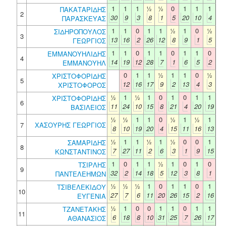
1
1
1
½
½
0
1
1
1
ΠΑΚΑΤΑΡΙΔΗΣ
2
30
9
3
8
1
5
20
10
4
ΠΑΡΑΣΚΕΥΑΣ
1
1
0
1
1
½
1
0
½
ΣΙΔΗΡΟΠΟΥΛΟΣ
3
13
16
2
26
12
8
9
1
5
ΓΕΩΡΓΙΟΣ
1
1
0
1
1
0
1
1
0
ΕΜΜΑΝΟΥΗΛΙΔΗΣ
4
14
19
12
28
7
1
6
5
2
ΕΜΜΑΝΟΥΗΛ
0
1
1
½
1
1
0
½
ΧΡΙΣΤΟΦΟΡΙΔΗΣ
5
12
16
17
9
2
13
4
3
ΧΡΙΣΤΟΦΟΡΟΣ
½
1
½
1
0
1
0
1
1
ΧΡΙΣΤΟΦΟΡΙΔΗΣ
6
11
24
10
15
8
21
4
20
19
ΒΑΣΙΛΕΙΟΣ
½
½
1
1
0
½
1
½
1
7
ΧΑΣΟΥΡΗΣ ΓΕΩΡΓΙΟΣ
8
10
19
20
4
15
11
16
13
½
1
1
½
1
½
0
0
1
ΣΑΜΑΡΙΔΗΣ
8
7
27
11
2
6
3
1
9
15
ΚΩΝΣΤΑΝΤΙΝΟΣ
1
0
1
1
½
1
0
1
0
ΤΣΙΡΛΗΣ
9
32
2
14
18
5
12
3
8
1
ΠΑΝΤΕΛΕΗΜΩΝ
½
½
½
1
0
1
1
0
1
ΤΣΙΒΕΛΕΚΙΔΟΥ
10
27
7
6
11
20
26
15
2
16
ΕΥΓΕΝΙΑ
½
1
0
0
1
1
0
1
1
ΤΖΑΝΕΤΑΚΗΣ
11
6
18
8
10
31
25
7
26
17
ΑΘΑΝΑΣΙΟΣ