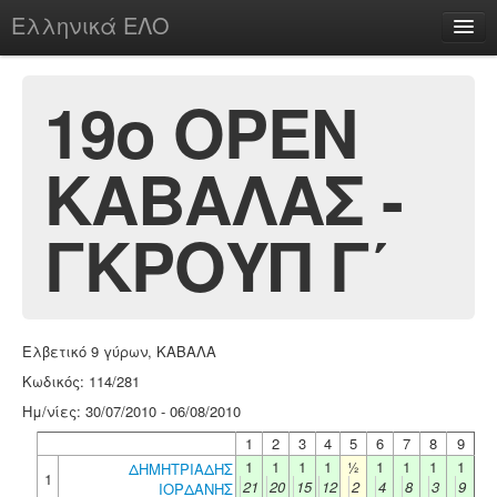
Ελληνικά ΕΛΟ
Περί
19ο ΟΡΕΝ
ΚΑΒΑΛΑΣ -
chesstu.be @ discord
Login
ΓΚΡΟΥΠ Γ΄
Ελβετικό 9 γύρων, ΚΑΒΑΛΑ
Κωδικός: 114/281
Ημ/νίες: 30/07/2010 - 06/08/2010
1
2
3
4
5
6
7
8
9
1
1
1
1
½
1
1
1
1
ΔΗΜΗΤΡΙΑΔΗΣ
1
21
20
15
12
2
4
8
3
9
ΙΟΡΔΑΝΗΣ