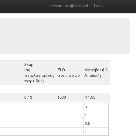
chesstu.be @ discord
Login
Σκορ
(σε
ELO
Μεταβολή ή
αξιολογημένες
αντιπάλων
Απόδοση
παρτίδες)
0 / 3
1530
-11.55
0
1
0.5
1