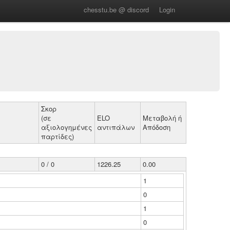
chesstu.be @ discord
Login
Σκορ
(σε
ELO
Μεταβολή ή
αξιολογημένες
αντιπάλων
Απόδοση
παρτίδες)
0 / 0
1226.25
0.00
1
0
1
0