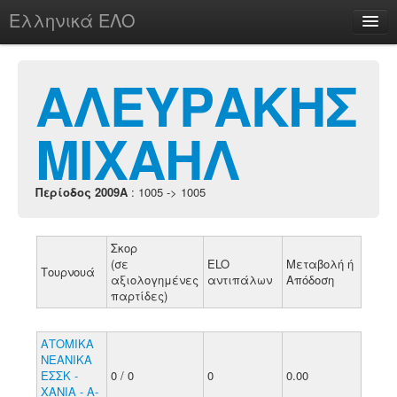
Ελληνικά ΕΛΟ
Περί
ΑΛΕΥΡΑΚΗΣ
ΜΙΧΑΗΛ
chesstu.be @ discord
Login
Περίοδος 2009A
: 1005 -> 1005
Σκορ
(σε
ELO
Μεταβολή ή
Τουρνουά
αξιολογημένες
αντιπάλων
Απόδοση
παρτίδες)
ΑΤΟΜΙΚΑ
ΝΕΑΝΙΚΑ
ΕΣΣΚ -
0 / 0
0
0.00
ΧΑΝΙΑ - Α-