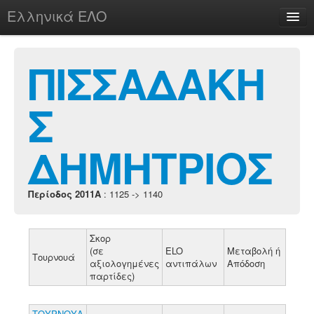
Ελληνικά ΕΛΟ
Περί
ΠΙΣΣΑΔΑΚΗ
Σ
chesstu.be @ discord
Login
ΔΗΜΗΤΡΙΟΣ
Περίοδος 2011A
: 1125 -> 1140
Σκορ
(σε
ELO
Μεταβολή ή
Τουρνουά
αξιολογημένες
αντιπάλων
Απόδοση
παρτίδες)
ΤΟΥΡΝΟΥΑ