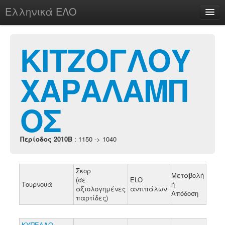
Ελληνικά ΕΛΟ
Περί
ΚΙΤΖΟΓΛΟΥ
ΧΑΡΑΛΑΜΠ
chesstu.be @ discord
Login
ΟΣ
Περίοδος 2010B
: 1150 -> 1040
Σκορ
Μεταβολή
(σε
ELO
Τουρνουά
ή
αξιολογημένες
αντιπάλων
Απόδοση
παρτίδες)
ΚΥΠΕΛΛΟ