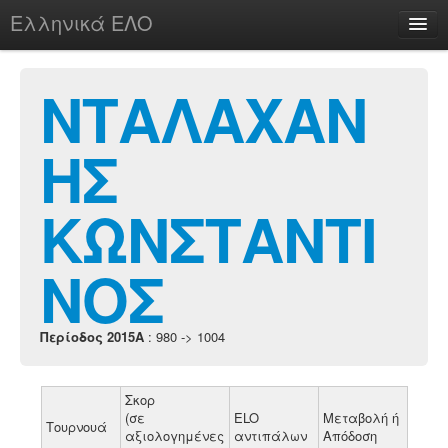
Ελληνικά ΕΛΟ
Περί
ΝΤΑΛΑΧΑΝ
ΗΣ
chesstu.be @ discord
Login
ΚΩΝΣΤΑΝΤΙ
ΝΟΣ
Περίοδος 2015A
: 980 -> 1004
Σκορ
(σε
ELO
Μεταβολή ή
Τουρνουά
αξιολογημένες
αντιπάλων
Απόδοση