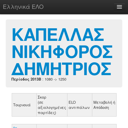
Ελληνικά ΕΛΟ
Περί
ΚΑΠΕΛΛΑΣ
ΝΙΚΗΦΟΡΟΣ
chesstu.be @ discord
Login
ΔΗΜΗΤΡΙΟΣ
Περίοδος 2013B
: 1080 -> 1250
Σκορ
(σε
ELO
Μεταβολή ή
Τουρνουά
αξιολογημένες
αντιπάλων
Απόδοση
παρτίδες)
9ο