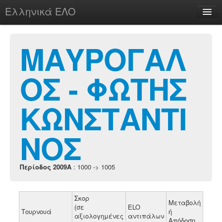
Ελληνικά ΕΛΟ
Περί
ΜΑΥΡΟΓΑΛ
ΟΣ - ΦΩΤΗΣ
chesstu.be @ discord
Login
ΚΩΝΣΤΑΝΤΙ
ΝΟΣ
Περίοδος 2009A
: 1000 -> 1005
Σκορ
Μεταβολή
(σε
ELO
Τουρνουά
ή
αξιολογημένες
αντιπάλων
Απόδοση