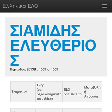
Ελληνικά ΕΛΟ
Περί
ΣΙΑΜΙΔΗΣ
ΕΛΕΥΘΕΡΙΟ
chesstu.be @ discord
Login
Σ
Περίοδος 2013B
: 1005 -> 1005
Σκορ
Μεταβολή
(σε
ELO
Τουρνουά
ή
αξιολογημένες
αντιπάλων
Απόδοση
παρτίδες)
3ο