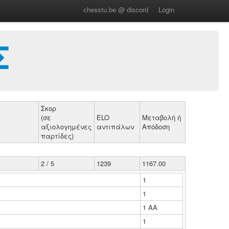
chesstu.be @ discord
Login
Σ
Σκορ
(σε
ELO
Μεταβολή ή
αξιολογημένες
αντιπάλων
Απόδοση
παρτίδες)
2 / 5
1239
1167.00
1
1
1 ΑΑ
1