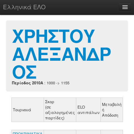
Ελληνικά ΕΛΟ
Περί
ΧΡΗΣΤΟΥ
ΑΛΕΞΑΝΔΡ
chesstu.be @ discord
Login
ΟΣ
Περίοδος 2010A
: 1000 -> 1155
Σκορ
Μεταβολή
(σε
ELO
Τουρνουά
ή
αξιολογημένες
αντιπάλων
Απόδοση
παρτίδες)
ΠΡΟΚΡΙΜΑΤΙΚΑ