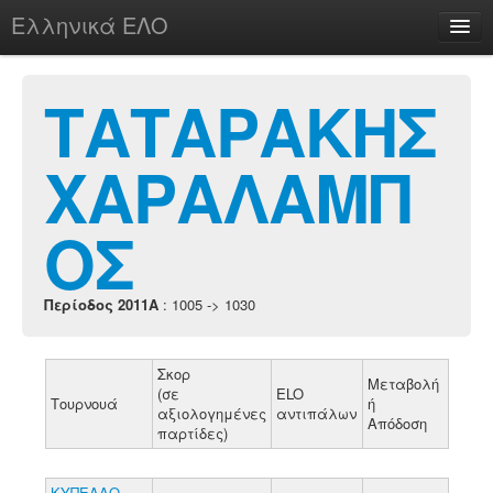
Ελληνικά ΕΛΟ
Περί
ΤΑΤΑΡΑΚΗΣ
ΧΑΡΑΛΑΜΠ
chesstu.be @ discord
Login
ΟΣ
Περίοδος 2011A
: 1005 -> 1030
Σκορ
Μεταβολή
(σε
ELO
Τουρνουά
ή
αξιολογημένες
αντιπάλων
Απόδοση
παρτίδες)
ΚΥΠΕΛΛΟ