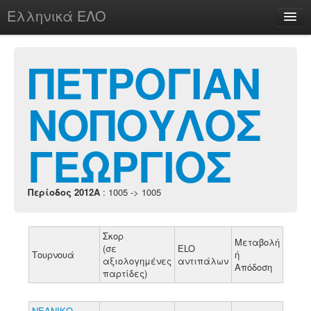
Ελληνικά ΕΛΟ
Περί
ΠΕΤΡΟΓΙΑΝ
ΝΟΠΟΥΛΟΣ
chesstu.be @ discord
Login
ΓΕΩΡΓΙΟΣ
Περίοδος 2012A
: 1005 -> 1005
Σκορ
Μεταβολή
(σε
ELO
Τουρνουά
ή
αξιολογημένες
αντιπάλων
Απόδοση
παρτίδες)
ΝΕΑΝΙΚΟ