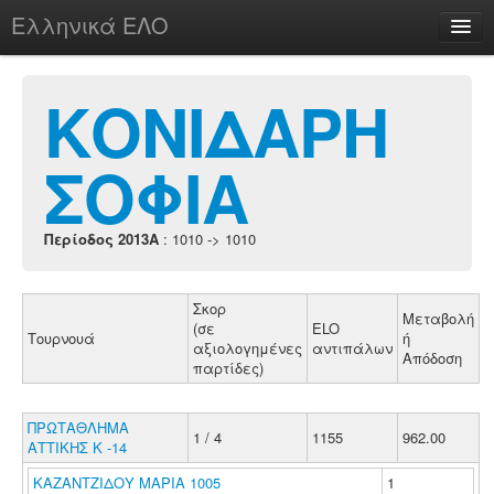
Ελληνικά ΕΛΟ
Περί
ΚΟΝΙΔΑΡΗ
ΣΟΦΙΑ
chesstu.be @ discord
Login
Περίοδος 2013A
: 1010 -> 1010
Σκορ
Μεταβολή
(σε
ELO
Τουρνουά
ή
αξιολογημένες
αντιπάλων
Απόδοση
παρτίδες)
ΠΡΩΤΑΘΛΗΜΑ
1 / 4
1155
962.00
ΑΤΤΙΚΗΣ Κ -14
ΚΑΖΑΝΤΖΙΔΟΥ ΜΑΡΙΑ 1005
1