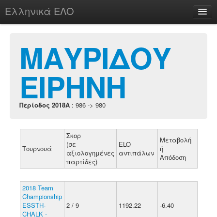
Ελληνικά ΕΛΟ
Περί
ΜΑΥΡΙΔΟΥ
ΕΙΡΗΝΗ
chesstu.be @ discord
Login
Περίοδος 2018A
: 986 -> 980
Σκορ
Μεταβολή
(σε
ELO
Τουρνουά
ή
αξιολογημένες
αντιπάλων
Απόδοση
παρτίδες)
2018 Team
Championship
ESSTH-
2 / 9
1192.22
-6.40
CHALK -