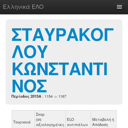
Ελληνικά ΕΛΟ
Περί
ΣΤΑΥΡΑΚΟΓ
ΛΟΥ
chesstu.be @ discord
Login
ΚΩΝΣΤΑΝΤΙ
ΝΟΣ
Περίοδος 2015A
: 1154 -> 1167
Σκορ
(σε
ELO
Μεταβολή ή
Τουρνουά
αξιολογημένες
αντιπάλων
Απόδοση