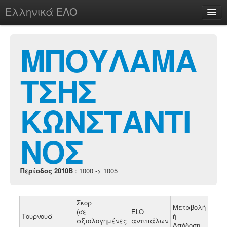
Ελληνικά ΕΛΟ
Περί
ΜΠΟΥΛΑΜΑ
ΤΣΗΣ
chesstu.be @ discord
Login
ΚΩΝΣΤΑΝΤΙ
ΝΟΣ
Περίοδος 2010B
: 1000 -> 1005
Σκορ
Μεταβολή
(σε
ELO
Τουρνουά
ή
αξιολογημένες
αντιπάλων
Απόδοση