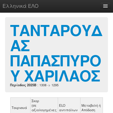
Ελληνικά ΕΛΟ
Περί
ΤΑΝΤΑΡΟΥΔ
ΑΣ
chesstu.be @ discord
Login
ΠΑΠΑΣΠΥΡΟ
Υ ΧΑΡΙΛΑΟΣ
Περίοδος 2025B
: 1308 -> 1295
Σκορ
(σε
ELO
Μεταβολή ή
Τουρνουά
αξιολογημένες
αντιπάλων
Απόδοση