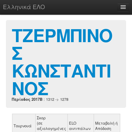
Ελληνικά ΕΛΟ
Περί
ΤΖΕΡΜΠΙΝΟ
Σ
chesstu.be @ discord
Login
ΚΩΝΣΤΑΝΤΙ
ΝΟΣ
Περίοδος 2017B
: 1312 -> 1278
Σκορ
(σε
ELO
Μεταβολή ή
Τουρνουά
αξιολογημένες
αντιπάλων
Απόδοση