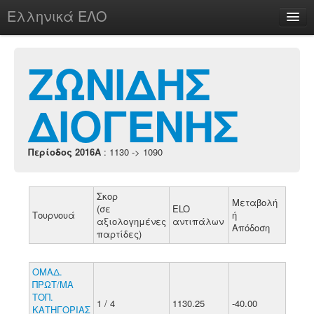
Ελληνικά ΕΛΟ
Περί
ΖΩΝΙΔΗΣ
ΔΙΟΓΕΝΗΣ
chesstu.be @ discord
Login
Περίοδος 2016A
: 1130 -> 1090
Σκορ
Μεταβολή
(σε
ELO
Τουρνουά
ή
αξιολογημένες
αντιπάλων
Απόδοση
παρτίδες)
ΟΜΑΔ.
ΠΡΩΤ/ΜΑ
ΤΟΠ.
1 / 4
1130.25
-40.00
ΚΑΤΗΓΟΡΙΑΣ