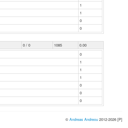
1
1
0
0
0 / 0
1085
0.00
0
1
1
1
0
0
0
©
Andreas Andreou
2012-2026 [P]