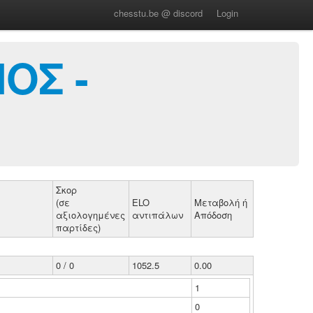
chesstu.be @ discord
Login
ΟΣ -
Σκορ
(σε
ELO
Μεταβολή ή
αξιολογημένες
αντιπάλων
Απόδοση
παρτίδες)
0 / 0
1052.5
0.00
1
0