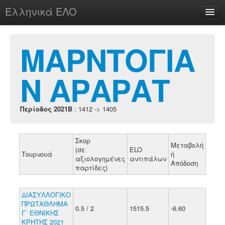
Ελληνικά ΕΛΟ
Περί
ΜΑΡΝΤΟΓΙΑ
Ν ΑΡΑΡΑΤ
chesstu.be @ discord
Login
Περίοδος 2021B
: 1412 -> 1405
Σκορ
Μεταβολή
(σε
ELO
Τουρνουά
ή
αξιολογημένες
αντιπάλων
Απόδοση
παρτίδες)
ΔΙΑΣΥΛΛΟΓΙΚΟ
ΠΡΩΤΑΘΛΗΜΑ
0.5 / 2
1515.5
-6.60
Γ΄ ΕΘΝΙΚΗΣ
ΚΡΗΤΗΣ 2021