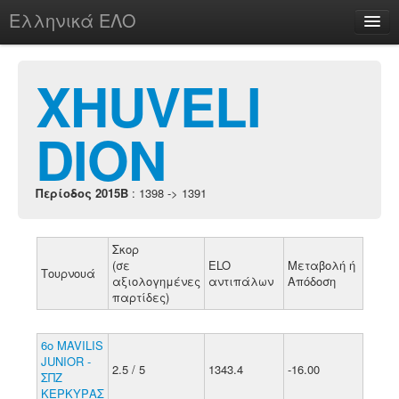
Ελληνικά ΕΛΟ
Περί
XHUVELI
DION
chesstu.be @ discord
Login
Περίοδος 2015B
: 1398 -> 1391
Σκορ
(σε
ELO
Μεταβολή ή
Τουρνουά
αξιολογημένες
αντιπάλων
Απόδοση
παρτίδες)
6ο MAVILIS
JUNIOR -
2.5 / 5
1343.4
-16.00
ΣΠΖ
ΚΕΡΚΥΡΑΣ