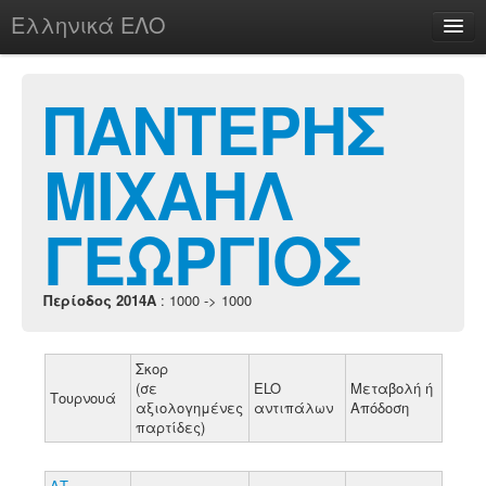
Ελληνικά ΕΛΟ
Περί
ΠΑΝΤΕΡΗΣ
ΜΙΧΑΗΛ
chesstu.be @ discord
Login
ΓΕΩΡΓΙΟΣ
Περίοδος 2014A
: 1000 -> 1000
Σκορ
(σε
ELO
Μεταβολή ή
Τουρνουά
αξιολογημένες
αντιπάλων
Απόδοση
παρτίδες)
ΑΤ.