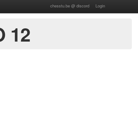
chesstu.be @ discord
Login
Ο 12