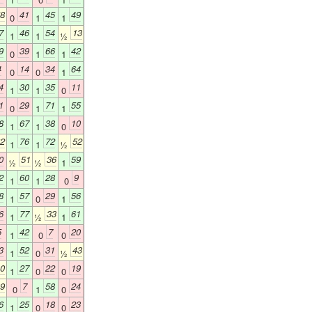
8
41
45
49
0
1
1
7
46
54
13
1
1
½
9
39
66
42
0
1
1
4
14
34
64
0
0
1
4
30
35
11
1
1
0
1
29
71
55
0
1
1
8
67
38
10
1
1
0
2
76
72
52
1
1
½
0
51
36
59
½
½
1
2
60
28
9
1
1
0
8
57
29
56
1
0
1
6
77
33
61
1
½
1
5
42
7
20
1
0
0
3
52
31
43
1
0
½
0
27
22
19
1
0
0
9
7
58
24
0
1
0
6
25
18
23
1
0
0