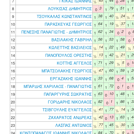
45
44
28
8
7
ΓΚΙΚΑΣ ΙΩΑΝΝΗΣ
½
1
0
1
3
79
51
1
8
ΛΟΥΚΙΣΑΣ ΔΗΜΗΤΡΙΟΣ
0
1
1
1
38
40
24
1
9
ΤΣΟΥΚΑΛΑΣ ΚΩΝΣΤΑΝΤΙΝΟΣ
1
1
½
½
64
19
37
1
10
ΠΑΡΑΣΚΕΥΑΣ ΓΕΩΡΓΙΟΣ
1
1
½
1
62
34
2
11
ΠΕΝΕΣΗΣ ΠΑΝΑΓΙΩΤΗΣ - ΔΗΜΗΤΡΙΟΣ
1
1
0
0
56
53
58
12
ΒΑΣΙΛΑΚΗΣ ΓΑΒΡΙΗΛ
1
1
1
0
14
22
49
13
ΚΩΛΕΤΤΗΣ ΒΑΣΙΛΕΙΟΣ
½
1
1
½
13
42
21
2
14
ΠΑΝΟΠΟΥΛΟΣ ΟΡΕΣΤΗΣ
½
1
½
1
71
29
5
1
15
ΚΟΤΤΗΣ ΑΓΓΕΛΟΣ
1
1
½
0
47
60
59
2
16
ΜΠΑΤΣΟΛΑΚΗΣ ΓΕΩΡΓΙΟΣ
½
1
1
1
33
68
4
5
17
ΕΡΓΑΖΑΚΗΣ ΙΩΑΝΝΗΣ
1
1
0
1
61
72
1
1
18
ΜΠΑΡΔΗΣ ΧΑΡΙΛΑΟΣ - ΠΑΝΑΓΙΩΤΗΣ
1
1
0
0
63
10
48
1
19
ΠΑΠΑΡΓΥΡΗΣ ΣΩΚΡΑΤΗΣ
1
0
1
1
82
1
86
3
20
ΓΟΡΙΔΑΡΗΣ ΝΙΚΟΛΑΟΣ
1
0
1
1
41
77
14
3
21
ΤΣΙΒΓΟΥΛΗΣ ΕΥΑΓΓΕΛΟΣ
½
1
½
1
42
13
63
4
22
ΖΑΧΑΡΑΤΟΣ ΑΝΔΡΕΑΣ
½
0
1
1
77
45
30
3
23
ΛΑΣΠΑΣ ΑΝΤΩΝΙΟΣ
½
1
½
1
84
70
9
1
24
ΚΟΝΤΟΠΑΝΑΓΟΣ ΙΩΑΝΝΗΣ ΝΙΚΟΛΑΟΣ
1
1
½
0