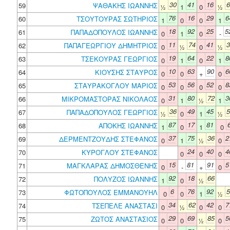
30
41
16
6
59
ΨΑΘΑΚΗΣ ΙΩΑΝΝΗΣ
½
1
0
½
76
16
29
6
60
ΤΣΟΥΤΟΥΡΑΣ ΣΩΤΗΡΙΟΣ
1
0
0
1
18
92
25
5
61
ΠΑΠΑΔΟΠΟΥΛΟΣ ΙΩΑΝΝΗΣ
0
1
0
-
11
74
41
3
62
ΠΑΠΑΓΕΩΡΓΙΟΥ ΔΗΜΗΤΡΙΟΣ
0
½
0
½
19
64
22
8
63
ΤΣΕΚΟΥΡΑΣ ΓΕΩΡΓΙΟΣ
0
1
0
1
10
63
90
6
64
ΚΙΟΥΣΗΣ ΣΤΑΥΡΟΣ
0
0
+
0
53
56
52
8
65
ΣΤΑΥΡΑΚΟΓΛΟΥ ΜΑΡΙΟΣ
0
0
0
0
31
80
72
3
66
ΜΙΚΡΟΜΑΣΤΟΡΑΣ ΝΙΚΟΛΑΟΣ
0
1
½
1
36
49
45
5
67
ΠΑΠΑΔΟΠΟΥΛΟΣ ΓΕΩΡΓΙΟΣ
½
0
1
½
87
17
81
68
ΑΠΟΚΗΣ ΙΩΑΝΝΗΣ
1
0
1
0
37
75
36
2
69
ΔΕΡΜΕΝΤΖΟΥΔΗΣ ΣΤΕΦΑΝΟΣ
0
1
½
0
24
40
4
70
ΚΥΡΟΓΛΟΥ ΣΤΕΦΑΝΟΣ
0
0
0
15
81
91
5
71
ΜΑΓΚΛΑΡΑΣ ΔΗΜΟΣΘΕΝΗΣ
0
-
+
0
92
18
66
72
ΠΟΛΥΖΟΣ ΙΩΑΝΝΗΣ
1
0
½
6
76
92
5
73
ΦΩΤΟΠΟΥΛΟΣ ΕΜΜΑΝΟΥΗΛ
0
0
1
½
34
62
42
7
74
ΤΣΕΠΕΛΕ ΑΝΑΣΤΑΣΙ
0
½
0
0
29
69
85
5
75
ΖΩΤΟΣ ΑΝΑΣΤΑΣΙΟΣ
0
0
½
0