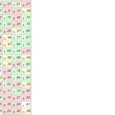
9
37
51
27
0
1
0
7
9
13
38
0
0
½
2
73
49
74
1
0
1
5
53
25
75
1
0
1
0
26
67
66
0
½
1
6
48
77
67
½
1
1
1
47
80
72
½
1
1
2
69
44
25
1
1
0
5
80
68
54
½
1
½
1
33
42
69
½
0
1
1
38
78
32
0
1
½
3
45
84
60
0
1
1
6
63
26
50
1
0
½
7
11
70
30
0
1
0
4
15
21
35
0
0
0
3
35
60
81
0
0
+
5
24
40
68
0
0
½