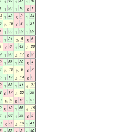
4
40
37
16
1
1
1
1
23
10
1
1
1
0
3
43
2
34
1
0
1
5
16
8
31
½
0
1
8
55
59
29
1
1
1
1
21
5
6
1
½
0
9
6
43
26
0
1
½
9
28
17
2
1
½
0
0
56
20
4
1
1
0
4
10
6
7
½
½
0
5
19
14
3
1
½
0
9
68
41
21
1
1
½
8
17
23
39
0
½
1
3
3
15
37
½
0
1
0
12
56
18
0
1
½
4
66
39
5
1
1
0
8
8
19
41
0
½
1
6
58
3
40
1
0
1