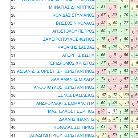
81
3
61
5
25
ΜΗΝΑΓΙΑΣ ΔΗΜΗΤΡΙΟΣ
1
0
1
½
57
30
79
4
26
ΚΟΛΙΔΑΣ ΣΤΥΛΙΑΝΟΣ
0
0
1
1
32
50
77
6
27
ΒΩΣΣΟΣ ΝΙΚΟΛΑΟΣ
0
½
1
1
50
32
7
28
ΑΠΟΣΤΟΛΟΥ ΠΕΤΡΟΣ
1
1
1
0
75
15
60
1
29
ΖΑΦΕΙΡΟΠΟΥΛΟΣ ΦΩΤΙΟΣ
1
0
1
0
59
26
23
2
30
ΨΑΘΑΚΗΣ ΣΑΒΒΑΣ
½
1
½
0
66
5
56
4
31
ΑΠΕΡΓΗΣ ΙΩΣΗΦ
1
0
0
1
27
28
55
6
32
ΠΕΡΙΔΡΟΜΟΣ ΧΡΗΣΤΟΣ
1
0
0
½
17
87
53
2
33
ΑΣΛΑΝΙΔΗΣ ΟΡΕΣΤΗΣ - ΚΩΝΣΤΑΝΤΙΝΟΣ
0
1
1
0
74
11
57
8
34
ΧΑΛΙΑΜΑΝΗΣ ΜΙΧΑΗΛ
1
0
0
1
83
2
38
7
35
ΑΝΘΟΠΟΥΛΟΣ ΚΩΝΣΤΑΝΤΙΝΟΣ
1
0
0
1
67
78
69
6
36
ΞΕΝΟΣ ΒΑΣΙΛΕΙΟΣ
½
½
½
0
69
48
10
37
ΑΝΔΡΟΥΛΑΚΗΣ ΕΜΜΑΝΟΥΗΛ
1
1
½
0
9
91
35
2
38
ΜΑΣΤΕΛΛΟΣ ΓΕΩΡΓΙΟΣ
0
+
1
0
44
47
46
4
39
ΔΑΛΛΗΣ ΙΩΑΝΝΗΣ
½
½
1
½
91
9
70
3
40
ΚΕΦΑΛΑΣ ΣΩΤΗΡΙΟΣ
1
0
1
½
21
59
62
7
41
ΠΑΠΑΔΗΜΗΤΡΙΟΥ ΚΩΝΣΤΑΝΤΙΝΟΣ
½
0
1
1