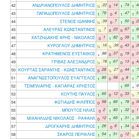
22
14
74
4
42
ΑΝΔΡΙΑΝΟΠΟΥΛΟΣ ΔΗΜΗΤΡΙΟΣ
½
0
1
1
79
4
47
5
43
ΠΑΠΑΔΟΠΟΥΛΟΣ ΔΗΜΗΤΡΙΟΣ
1
0
1
1
39
7
50
2
44
ΣΤΕΝΟΣ ΙΩΑΝΝΗΣ
½
0
1
0
7
23
67
8
45
ΑΛΕΥΡΑΣ ΚΩΝΣΤΑΝΤΙΝΟΣ
½
0
0
1
1
82
39
7
46
ΧΑΤΖΗΔΑΚΗΣ ΑΡΗΣ - ΝΙΚΟΛΑΟΣ
0
1
0
1
16
39
43
2
47
ΚΥΡΟΓΛΟΥ ΔΗΜΗΤΡΙΟΣ
½
½
0
0
88
37
19
3
48
ΚΡΑΤΗΜΕΝΟΣ ΕΥΣΤΑΘΙΟΣ
+
0
0
0
78
67
13
4
49
ΓΡΙΒΑΣ ΑΛΕΞΑΝΔΡΟΣ
½
1
0
0
28
27
44
7
50
ΚΟΥΡΤΑΣ ΣΑΡΑΝΤΗΣ - ΚΩΝΣΤΑΝΤΙΝΟΣ
0
½
0
1
85
58
8
7
51
ΑΝΑΓΝΩΣΤΟΠΟΥΛΟΣ ΕΥΑΓΓΕΛΟΣ
1
0
0
1
65
6
52
ΤΣΙΜΠΛΙΑΡΗΣ - ΚΑΓΙΑΡΑΣ ΧΡΗΣΤΟΣ
1
+
65
12
33
7
53
ΚΟΥΤΗΣ ΠΑΥΛΟΣ
1
0
0
½
58
85
78
5
54
ΦΩΤΙΑΔΗΣ ΦΙΛΙΠΠΟΣ
0
1
1
0
2
83
32
1
55
ΜΠΟΥΤΟΣ ΗΛΙΑΣ
0
1
1
0
12
65
31
5
56
ΜΙΧΑΗΛΙΔΗΣ ΝΙΚΟΛΑΟΣ - ΡΑΦΑΗΛ
0
1
1
1
26
6
34
4
57
ΔΡΟΓΚΑΡΗΣ ΔΗΜΗΤΡΙΟΣ
1
0
1
0
54
51
12
2
58
ΣΚΑΡΟΣ ΠΕΡΙΚΛΗΣ
1
1
0
½