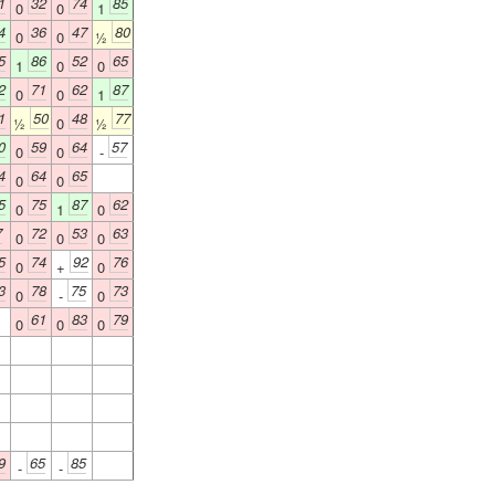
1
32
74
85
0
0
1
4
36
47
80
0
0
½
5
86
52
65
1
0
0
2
71
62
87
0
0
1
1
50
48
77
½
0
½
0
59
64
57
0
0
-
4
64
65
0
0
5
75
87
62
0
1
0
7
72
53
63
0
0
0
5
74
92
76
0
+
0
3
78
75
73
0
-
0
61
83
79
0
0
0
9
65
85
-
-