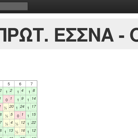
ΠΡΩΤ. ΕΣΣΝΑ - 
5
6
7
2
2
4
8
1
1
1
3
1
9
14
0
1
1
2
20
24
17
½
1
1
8
5
1
15
½
0
1
7
4
12
22
½
½
1
8
13
16
12
1
½
1