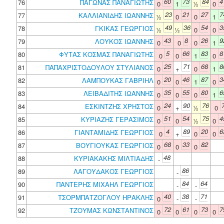
60
73
84
4
76
ΠΑΓΩΝΑΣ ΠΑΝΑΓΙΩΤΗΣ
0
1
½
0
23
21
27
7
77
ΚΑΛΛΙΑΝΙΔΗΣ ΙΩΑΝΝΗΣ
½
0
0
1
49
36
54
3
78
ΓΚΙΚΑΣ ΓΕΩΡΓΙΟΣ
½
½
0
0
43
8
26
9
79
ΛΟΥΚΟΣ ΙΩΑΝΝΗΣ
0
0
0
1
5
66
83
8
80
ΦΥΤΑΣ ΚΟΣΜΑΣ ΠΑΝΑΓΙΩΤΗΣ
0
0
1
0
25
71
68
8
81
ΠΑΠΑΧΡΙΣΤΟΔΟΥΛΟΥ ΣΤΥΛΙΑΝΟΣ
0
+
0
1
20
46
87
3
82
ΛΑΜΠΟΥΚΑΣ ΓΑΒΡΙΗΛ
0
0
1
0
35
55
80
6
83
ΛΕΙΒΑΔΙΤΗΣ ΙΩΑΝΝΗΣ
0
0
0
1
24
90
76
84
ΕΣΚΙΝΤΖΗΣ ΧΡΗΣΤΟΣ
0
+
½
0
51
54
75
4
85
ΚΥΡΙΑΖΗΣ ΓΕΡΑΣΙΜΟΣ
0
0
½
0
4
89
20
6
86
ΓΙΑΝΤΑΜΙΔΗΣ ΓΕΩΡΓΙΟΣ
0
+
0
0
68
33
82
87
ΒΟΥΓΙΟΥΚΑΣ ΓΕΩΡΓΙΟΣ
0
0
0
48
88
ΚΥΡΙΑΚΑΚΗΣ ΜΙΛΤΙΑΔΗΣ
-
86
89
ΛΑΓΟΥΔΑΚΟΣ ΓΕΩΡΓΙΟΣ
-
84
64
90
ΠΑΝΤΕΡΗΣ ΜΙΧΑΗΛ ΓΕΩΡΓΙΟΣ
-
-
40
38
71
91
ΤΣΟΡΜΠΑΤΖΟΓΛΟΥ ΗΡΑΚΛΗΣ
0
-
-
72
61
73
7
92
ΤΖΟΥΜΑΣ ΚΩΝΣΤΑΝΤΙΝΟΣ
0
0
0
0