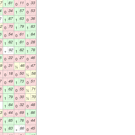
7
81
11
33
1
0
0
4
34
57
53
0
1
0
2
87
63
36
1
1
0
2
70
79
83
0
1
1
6
54
61
84
0
0
1
0
82
81
28
1
1
0
3
92
82
78
+
1
1
6
22
27
46
0
0
0
9
31
46
47
0
½
0
6
18
50
58
0
0
½
7
49
73
51
0
1
0
6
62
55
71
1
0
½
1
79
30
70
1
0
½
84
32
48
1
0
0
3
44
69
86
0
0
1
7
85
76
44
1
1
0
0
83
86
45
1
+
0