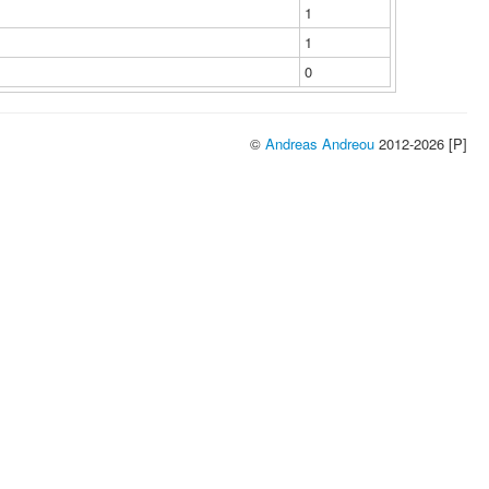
1
1
0
©
Andreas Andreou
2012-2026 [P]