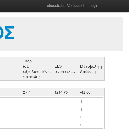
chesstu.be @ discord
Login
ΟΣ
Σκορ
(σε
ELO
Μεταβολή ή
αξιολογημένες
αντιπάλων
Απόδοση
παρτίδες)
2 / 4
1214.75
-42.00
1
1
0
0