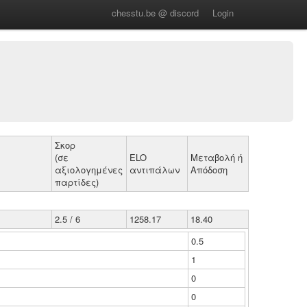
chesstu.be @ discord
Login
Σκορ
(σε
ELO
Μεταβολή ή
αξιολογημένες
αντιπάλων
Απόδοση
παρτίδες)
2.5 / 6
1258.17
18.40
0.5
1
0
0