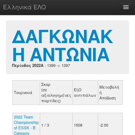
Ελληνικά ΕΛΟ
Περί
ΔΑΓΚΩΝΑΚ
Η ΑΝΤΩΝΙΑ
chesstu.be @ discord
Login
Περίοδος 2022A
: 1399 -> 1397
Σκορ
Μεταβολή
(σε
ELO
Τουρνουά
ή
αξιολογημένες
αντιπάλων
Απόδοση
παρτίδες)
2022 Team
Championship
1 / 3
1508
-2.00
of ESSK - B
Category