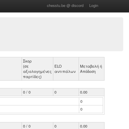
chesstu.be @ discord
Login
Σκορ
(σε
ELO
Μεταβολή ή
αξιολογημένες
αντιπάλων
Απόδοση
παρτίδες)
0 / 0
0
0.00
0
0
0 / 0
0
0.00