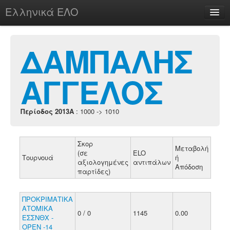
Ελληνικά ΕΛΟ
Περί
ΔΑΜΠΑΛΗΣ
ΑΓΓΕΛΟΣ
chesstu.be @ discord
Login
Περίοδος 2013A
: 1000 -> 1010
Σκορ
Μεταβολή
(σε
ELO
Τουρνουά
ή
αξιολογημένες
αντιπάλων
Απόδοση
παρτίδες)
ΠΡΟΚΡΙΜΑΤΙΚΑ
ΑΤΟΜΙΚΑ
0 / 0
1145
0.00
ΕΣΣΝΘΧ -
ΟΡΕΝ -14