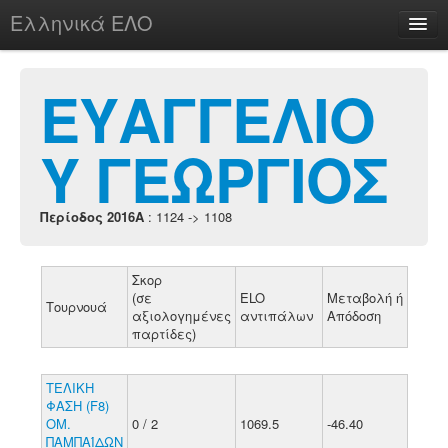
Ελληνικά ΕΛΟ
Περί
ΕΥΑΓΓΕΛΙΟ
Υ ΓΕΩΡΓΙΟΣ
chesstu.be @ discord
Login
Περίοδος 2016A
: 1124 -> 1108
Σκορ
(σε
ELO
Μεταβολή ή
Τουρνουά
αξιολογημένες
αντιπάλων
Απόδοση
παρτίδες)
ΤΕΛΙΚΗ
ΦΑΣΗ (F8)
ΟΜ.
0 / 2
1069.5
-46.40
ΠΑΜΠΑΊΔΩΝ