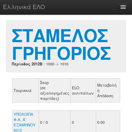
Ελληνικά ΕΛΟ
Περί
ΣΤΑΜΕΛΟΣ
ΓΡΗΓΟΡΙΟΣ
chesstu.be @ discord
Login
Περίοδος 2012B
: 1000 -> 1010
Σκορ
Μεταβολή
(σε
ELO
Τουρνουά
ή
αξιολογημένες
αντιπάλων
Απόδοση
παρτίδες)
ΥΠΟΛΟΙΠΑ
Φ.Α. Α΄
0 / 0
0
0.00
ΕΞΑΜΗΝΟΥ
2012